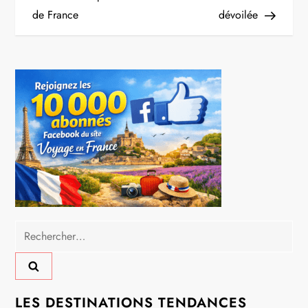
de France
dévoilée
v
i
g
a
t
i
o
Rechercher :
n
d
LES DESTINATIONS TENDANCES