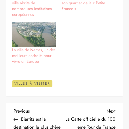
ville abrite de
son quartier de la « Petite
nombreuses institutions
France »
européennes
La ville de Nantes, un des
meilleurs endroits pour
vivre en Europe
VILLES À VISITER
N
Previous
Next
Previous
Next
Post
Post
Biarritz est la
La Carte officielle du 100
a
destination la plus chère
eme Tour de France