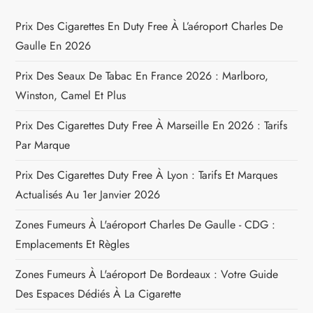
e
Prix Des Cigarettes En Duty Free À L’aéroport Charles De
l
Gaulle En 2026
’
Prix Des Seaux De Tabac En France 2026 : Marlboro,
Winston, Camel Et Plus
a
Prix Des Cigarettes Duty Free À Marseille En 2026 : Tarifs
r
Par Marque
t
Prix Des Cigarettes Duty Free À Lyon : Tarifs Et Marques
Actualisés Au 1er Janvier 2026
i
Zones Fumeurs À L'aéroport Charles De Gaulle - CDG :
c
Emplacements Et Règles
l
Zones Fumeurs À L'aéroport De Bordeaux : Votre Guide
Des Espaces Dédiés À La Cigarette
e