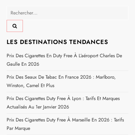
o
Rechercher :
n
d
LES DESTINATIONS TENDANCES
e
Prix Des Cigarettes En Duty Free À L’aéroport Charles De
l
Gaulle En 2026
’
Prix Des Seaux De Tabac En France 2026 : Marlboro,
Winston, Camel Et Plus
a
Prix Des Cigarettes Duty Free À Lyon : Tarifs Et Marques
r
Actualisés Au 1er Janvier 2026
t
Prix Des Cigarettes Duty Free À Marseille En 2026 : Tarifs
Par Marque
i