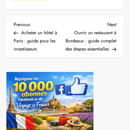
N
Previous
Next
Previous
Next
Post
Post
Acheter un hôtel à
Ouvrir un restaurant à
a
Paris : guide pour les
Bordeaux : guide complet
investisseurs
des étapes essentielles
v
i
g
a
t
i