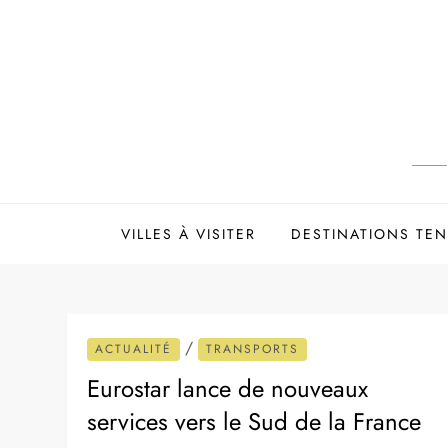
Skip
to
content
VILLES À VISITER
DESTINATIONS TE
/
ACTUALITÉ
TRANSPORTS
Eurostar lance de nouveaux
services vers le Sud de la France