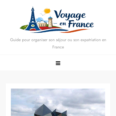
Skip
to
content
Guide pour organiser son séjour ou son expatriation en
France