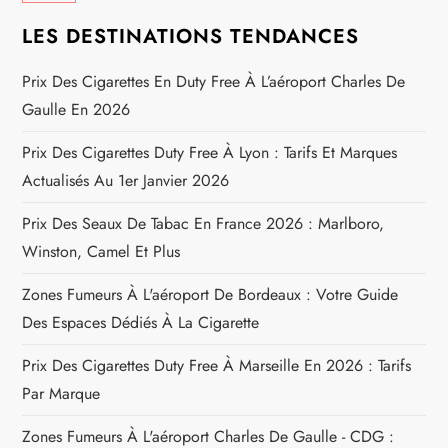
e
LES DESTINATIONS TENDANCES
l
Prix Des Cigarettes En Duty Free À L’aéroport Charles De
’
Gaulle En 2026
a
Prix Des Cigarettes Duty Free À Lyon : Tarifs Et Marques
r
Actualisés Au 1er Janvier 2026
Prix Des Seaux De Tabac En France 2026 : Marlboro,
t
Winston, Camel Et Plus
i
Zones Fumeurs À L'aéroport De Bordeaux : Votre Guide
c
Des Espaces Dédiés À La Cigarette
Prix Des Cigarettes Duty Free À Marseille En 2026 : Tarifs
l
Par Marque
e
Zones Fumeurs À L'aéroport Charles De Gaulle - CDG :