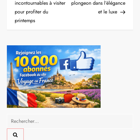
incontournables à visiter
plongeon dans l’élégance
v
pour profiter du
et le luxe
i
printemps
g
a
t
i
o
n
Rechercher :
d