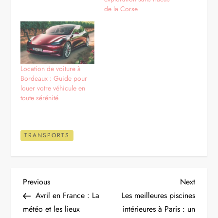
de la Corse
Location de voiture à
Bordeaux : Guide pour
louer votre véhicule en
toute sérénité
TRANSPORTS
N
Previous
Next
Previous
Next
Post
Post
Avril en France : La
Les meilleures piscines
a
météo et les lieux
intérieures à Paris : un