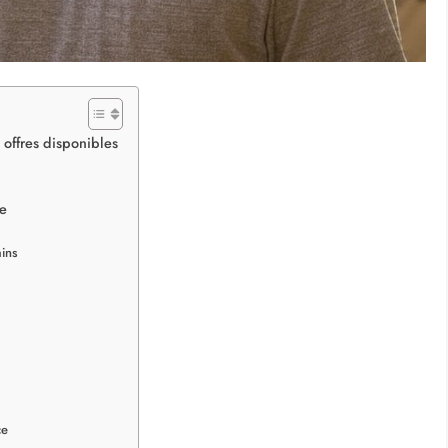
 offres disponibles
se
ains
ce