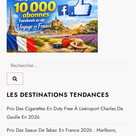
t
i
o
n
Rechercher :
d
e
LES DESTINATIONS TENDANCES
l
Prix Des Cigarettes En Duty Free À L’aéroport Charles De
’
Gaulle En 2026
a
Prix Des Seaux De Tabac En France 2026 : Marlboro,