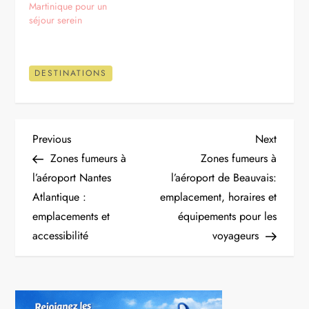
Martinique pour un
séjour serein
DESTINATIONS
N
Previous
Next
Previous
Next
Post
Post
Zones fumeurs à
Zones fumeurs à
a
l’aéroport Nantes
l’aéroport de Beauvais:
Atlantique :
emplacement, horaires et
v
emplacements et
équipements pour les
i
accessibilité
voyageurs
g
a