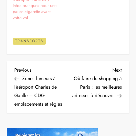
Infos pratiques pour une
pause cigarette avant
votre vol
TRANSPORTS
N
Previous
Next
Previous
Next
Post
Post
Zones fumeurs à
Où faire du shopping à
a
l’aéroport Charles de
Paris : les meilleures
Gaulle – CDG :
adresses à découvrir
v
emplacements et règles
i
g