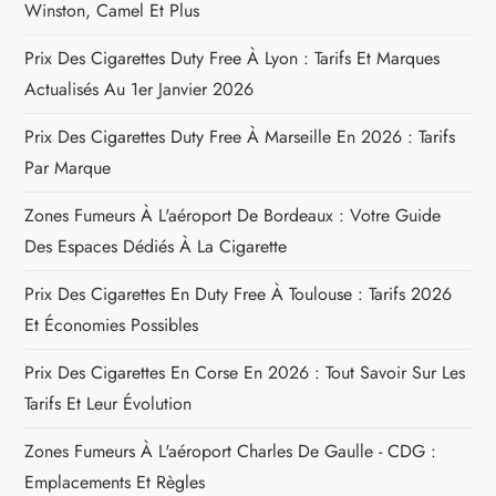
a
Winston, Camel Et Plus
r
Prix Des Cigarettes Duty Free À Lyon : Tarifs Et Marques
Actualisés Au 1er Janvier 2026
t
Prix Des Cigarettes Duty Free À Marseille En 2026 : Tarifs
i
Par Marque
c
Zones Fumeurs À L'aéroport De Bordeaux : Votre Guide
Des Espaces Dédiés À La Cigarette
l
Prix Des Cigarettes En Duty Free À Toulouse : Tarifs 2026
e
Et Économies Possibles
Prix Des Cigarettes En Corse En 2026 : Tout Savoir Sur Les
Tarifs Et Leur Évolution
Zones Fumeurs À L'aéroport Charles De Gaulle - CDG :
Emplacements Et Règles