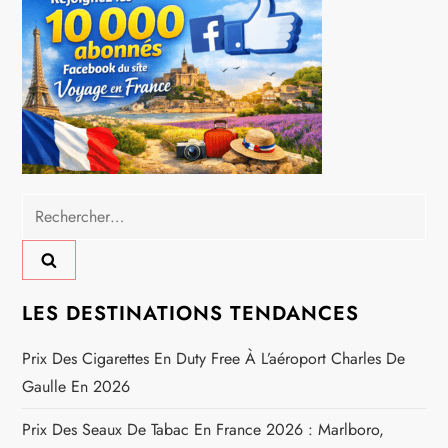
a
t
i
o
n
Rechercher :
d
e
LES DESTINATIONS TENDANCES
l
Prix Des Cigarettes En Duty Free À L’aéroport Charles De
Gaulle En 2026
’
Prix Des Seaux De Tabac En France 2026 : Marlboro,